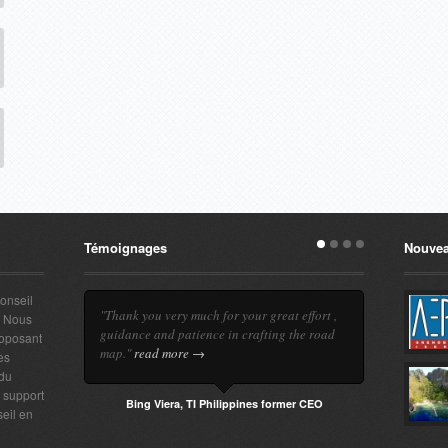
Témoignages
Nouvea
conseil
"Thank you very much for your great effort ,
. Nous
guidance and patience in crafting the road
roposant
map."
read more →
es
 du
e support
Bing Viera, TI Philippines former CEO
seil en