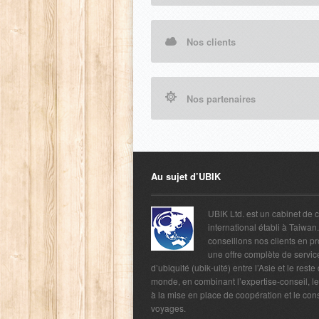
Nos clients
Nos partenaires
Au sujet d’UBIK
UBIK Ltd. est un cabinet de 
international établi à Taiwan
conseillons nos clients en p
une offre complète de servic
d’ubiquité (ubik-uité) entre l’Asie et le reste
monde, en combinant l’expertise-conseil, l
à la mise en place de coopération et le con
voyages.