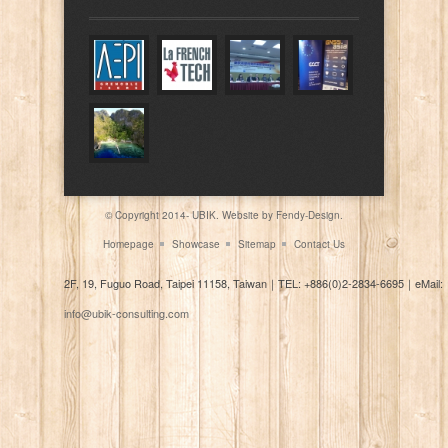
© Copyright 2014- UBIK. Website by
Fendy-Design.
Homepage
Showcase
Sitemap
Contact Us
2F, 19, Fuguo Road, Taipei 11158, Taiwan
｜
TEL: +886(0)2-2834-6695
｜
eMail:
info@ubik-consulting.com