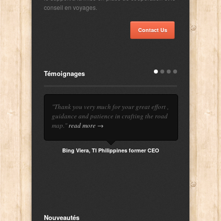
conseil en voyages.
Contact Us
Témoignages
"Thank you very much for your great effort ,
guidance and patience in crafting the road
map."
read more →
Bing Viera, TI Philippines former CEO
Nouveautés