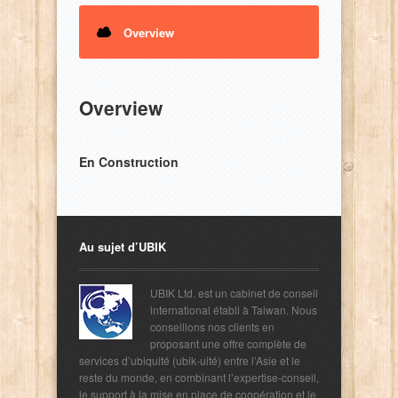
Overview
Overview
En Construction
Au sujet d’UBIK
UBIK Ltd. est un cabinet de conseil
international établi à Taiwan. Nous
conseillons nos clients en
proposant une offre complète de
services d’ubiquité (ubik-uité) entre l’Asie et le
reste du monde, en combinant l’expertise-conseil,
le support à la mise en place de coopération et le