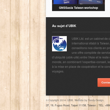
GNSSasia Taiwan workshop
Au sujet d’UBIK
UBIK Ltd. est un cabinet de 
international établi à Taiwan
conseillons nos clients en p
une offre complète de servic
d’ubiquité (ubik-uité) entre l’Asie et le reste
monde, en combinant l’expertise-conseil, l
à la mise en place de coopération et le con
voyages.
Conta
© Copyright 2014- UBIK. Website by
Fendy-Design.
2F, 19, Fuguo Road, Taipei 11158, Taiwan
｜
TEL: +88