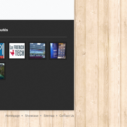
utés
Homepage
Showcase
Sitemap
Contact Us