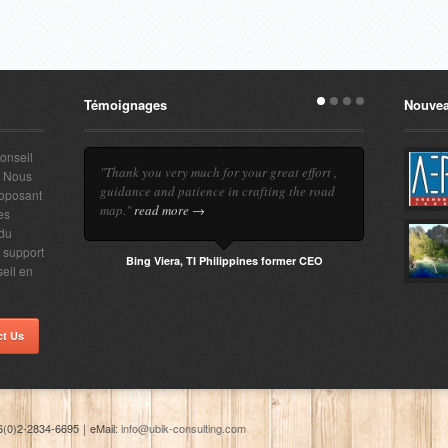
Témoignages
Nouvea
conseil
"Thank you very much for your great effort ,
. Nous
guidance and patience in crafting the road
roposant
map."
read more →
es
 du
e support
Bing Viera, TI Philippines former CEO
seil en
ct Us
6(0)2-2834-6695
｜
eMail:
info@ubik-consulting.com