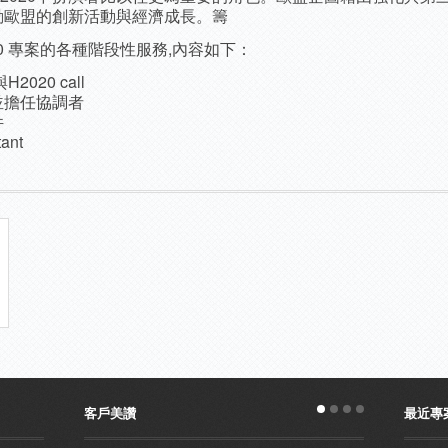
動歐盟的創新活動與經濟成長。籌
0 專案的各種階段性服務,內容如下：
20 call
並擔任協調者
件
ant
客戶美讚
最近專