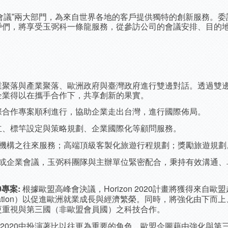
國際會議”兩大部門，為來自世界各地的客戶提供獨特的創新服務。
戶們，將享受玉弼科一條龍服務，從參訪公司的會議安排、目的
業聚落與產業聚落、歐洲政府與臺灣政府進行雙邊對話。透過雙
企業得以在攜手合作下，共享創新的果實。
際合作專案順利進行，協助企業走出台灣，進行國際佈局。
立、標竿設定與策略規劃、企業國際化等顧問服務。
機構之往來服務；高端頂級客製化旅遊行程規劃；獎勵旅遊規劃
或企業會議，玉弼科團隊與主辦單位緊密配合，秉持有效溝通、
20專案:
根據歐盟高峰會決議，Horizon 2020計畫將獲得來自
nnovation）以促進歐洲就業成長與經濟繁榮。同時，將強化由
更重視與第三國（非歐盟會員國）之科技合作。
on 2020中扮演著比以往更為重要的角色。歐盟企圖藉由強化與