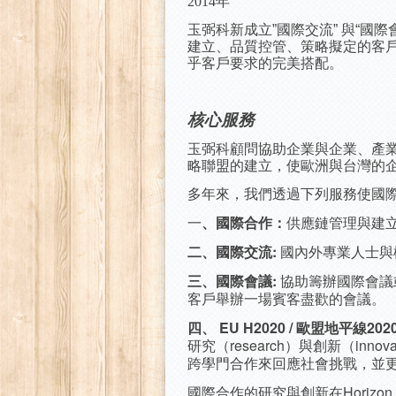
2014年
玉弼科新成立”國際交流” 與“
建立、品質控管、策略擬定的客
乎客戶要求的完美搭配。
核心服務
玉弼科顧問協助企業與企業、產
略聯盟的建立，使歐洲與台灣的
多年來，我們透過下列服務使國
一
、
國際合作：
供應鏈管理與建
二、
國際交流
:
國內外專業人士與
三
、
國際會議
:
協助籌辦國際會議
客戶舉辦一場賓客盡歡的會議。
四
、 EU H2020 / 歐盟地平線20
研究（research）與創新（i
跨學門合作來回應社會挑戰，並
國際合作的研究與創新在Horiz