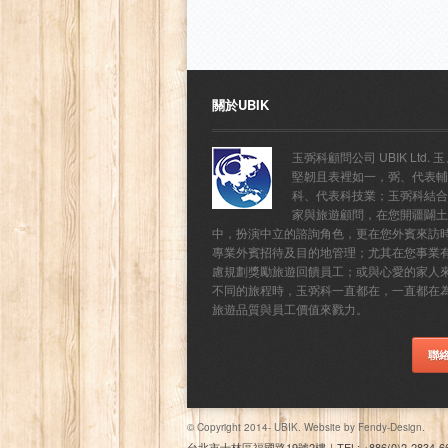
關於UBIK
玉弼科顧問公司 UBIK Ltd. 
堅韌且表裡如一，弼、代表輔
科、代表科技業；玉弼科結合
家與旅遊顧問，在您開疆闢土
中，扮演中立的諮詢角色，更在您外賓來訪
專業外賓招待及目的地管理；尤其在您事業
慮規劃獎勵旅遊回饋員工；或與心愛的家人
不同的旅程時，玉弼科一直都在，一直都在
旅遊品質與員工價值來戮力。
聯
© Copyright 2014- UBIK. Website by
Fendy-Design.
台北市士林區福國路19號2樓
｜
TEL: +886(0)2-2834-6