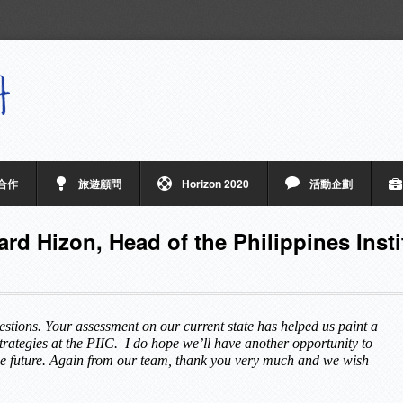
合作
旅遊顧問
Horizon 2020
活動企劃
ard Hizon, Head of the Philippines Insti
stions. Your assessment on our current state has helped us paint a
trategies at the PIIC. I do hope we’ll have another opportunity to
the future. Again from our team, thank you very much and we wish