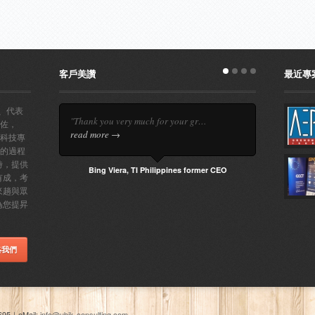
客戶美讚
最近專
玉、代表
"Thank you very much for your gr…
佐，
read more →
科技專
的過程
時，提供
Bing Viera, TI Philippines former CEO
有成，考
來趟與眾
為您提昇
絡我們
695
｜
eMail:
info@ubik-consulting.com