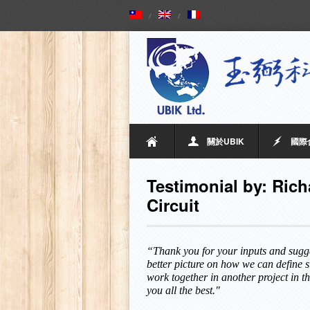
關於UBIK
國際
Testimonial by: Rich
Circuit
“Thank you for your inputs and sugge
better picture on how we can define s
work together in another project in 
you all the best."