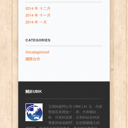
2014 年 十二月
2014 年 十一月
2014 年 一月
CATEGORIES
Uncategorized
國際合作
關於UBIK
玉弼科顧問公司 UBIK Ltd. 玉、代表
堅韌且表裡如一，弼、代表輔佐，
科、代表科技業；玉弼科結合科技
專家與旅遊顧問，在您開疆闢土的
過程中，扮演中立的諮詢角色，更在您外賓來訪