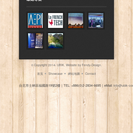
© Copyright 2014- UBIK. Website by
Fendy-Design.
首頁
Showcase
網站地圖
Contact
台北市士林區福國路19號2樓
｜
TEL: +886(0)2-2834-6695
｜
eMail:
info@ubik-co